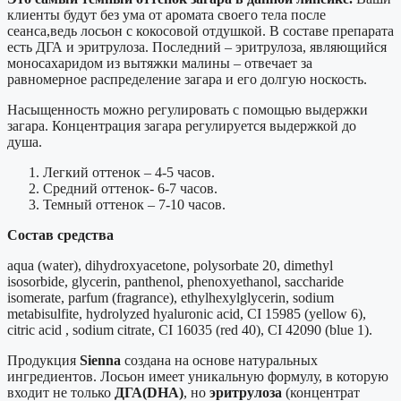
клиенты будут без ума от аромата своего тела после
сеанса,ведь лосьон с кокосовой отдушкой. В составе препарата
есть ДГА и эритрулоза. Последний – эритрулоза, являющийся
моносахаридом из вытяжки малины – отвечает за
равномерное распределение загара и его долгую носкость.
Насыщенность можно регулировать с помощью выдержки
загара. Концентрация загара регулируется выдержкой до
душа.
Легкий оттенок – 4-5 часов.
Средний оттенок- 6-7 часов.
Темный оттенок – 7-10 часов.
Состав средства
aqua (water), dihydroxyacetone, polysorbate 20, dimethyl
isosorbide, glycerin, panthenol, phenoxyethanol, saccharide
isomerate, parfum (fragrance), ethylhexylglycerin, sodium
metabisulfite, hydrolyzed hyaluronic acid, CI 15985 (yellow 6),
citric acid , sodium citrate, CI 16035 (red 40), CI 42090 (blue 1).
Продукция
Sienna
создана на основе натуральных
ингредиентов. Лосьон имеет уникальную формулу, в которую
входит не только
ДГА(DHA)
, но
эритрулоза
(концентрат