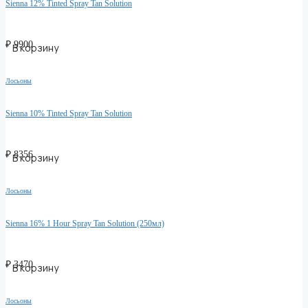
Sienna 12% Tinted Spray Tan Solution
₽
9900
В корзину
Лосьоны
Sienna 10% Tinted Spray Tan Solution
₽
8356
В корзину
Лосьоны
Sienna 16% 1 Hour Spray Tan Solution (250мл)
₽
3470
В корзину
Лосьоны