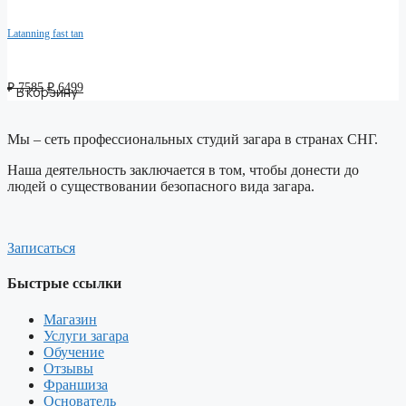
Latanning fast tan
Первоначальная
Текущая
₽
7585
₽
6499
В корзину
цена
цена:
составляла
₽ 6499.
₽ 7585.
Мы – сеть профессиональных студий загара в странах СНГ.
Наша деятельность заключается в том, чтобы донести до
людей о существовании безопасного вида загара.
Записаться
Быстрые ссылки
Магазин
Услуги загара
Обучение
Отзывы
Франшиза
Основатель