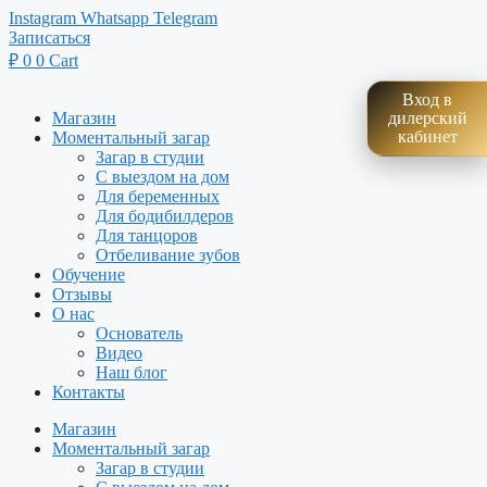
Перейти
Instagram
Whatsapp
Telegram
к
Записаться
содержимому
₽
0
0
Cart
Вход в
Магазин
дилерский
кабинет
Моментальный загар
Загар в студии
С выездом на дом
Для беременных
Для бодибилдеров
Для танцоров
Отбеливание зубов
Обучение
Отзывы
О нас
Основатель
Видео
Наш блог
Контакты
Магазин
Моментальный загар
Загар в студии