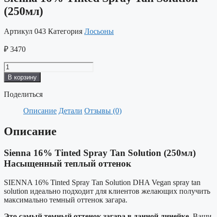
(250мл)
Артикул
043
Категория
Лосьоны
₽
3470
Количество
товара
В корзину
Sienna
16%
Поделиться
Tinted
Spray
Описание
Детали
Отзывы (0)
Tan
Solution
Описание
(250мл)
Sienna 16% Tinted Spray Tan Solution (250мл)
Насыщенный теплый оттенок
SIENNA 16% Tinted Spray Tan Solution DHA Vegan spray tan
solution идеально подходит для клиентов желающих получить
максимально темный оттенок загара.
Это самый темный оттенок загара в данной линейке.
Ваши