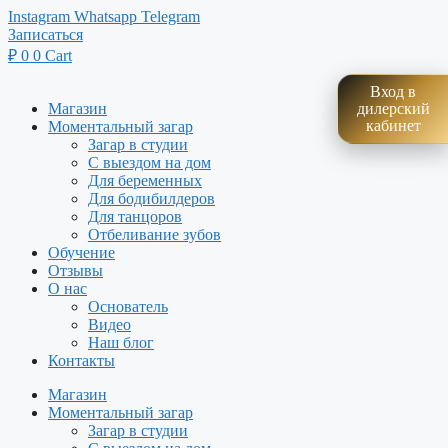
Перейти
Instagram
Whatsapp
Telegram
к
Записаться
содержимому
₽
0
0
Cart
Вход в
Магазин
дилерский
кабинет
Моментальный загар
Загар в студии
С выездом на дом
Для беременных
Для бодибилдеров
Для танцоров
Отбеливание зубов
Обучение
Отзывы
О нас
Основатель
Видео
Наш блог
Контакты
Магазин
Моментальный загар
Загар в студии