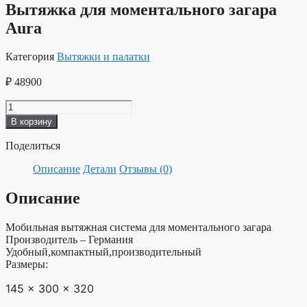
Вытяжка для моментального загара
Aura
Категория
Вытяжки и палатки
₽
48900
Количество
товара
В корзину
Вытяжка
для
Поделиться
моментального
загара
Описание
Детали
Отзывы (0)
Aura
Описание
Мобильная вытяжная система для моментального загара
Производитель – Германия
Удобный,компактный,производительный
Размеры:
145
x
300
x
320