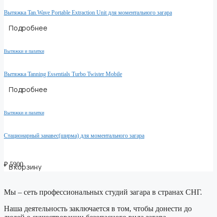
Вытяжка Tan.Wave Portable Extraction Unit для моментального загара
Подробнее
Вытяжки и палатки
Вытяжка Tanning Essentials Turbo Twister Mobile
Подробнее
Вытяжки и палатки
Стационарный занавес(ширма) для моментального загара
₽
5900
В корзину
Мы – сеть профессиональных студий загара в странах СНГ.
Наша деятельность заключается в том, чтобы донести до