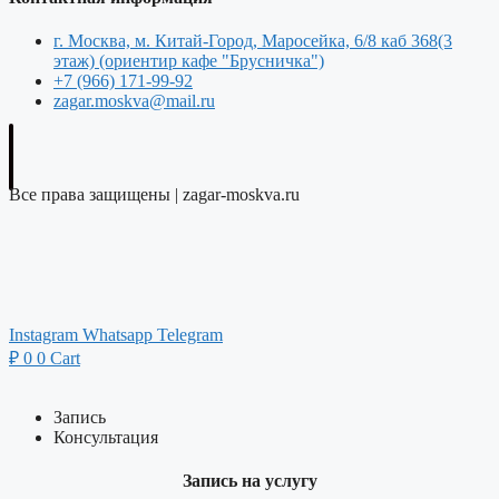
г. Москва, м. Китай-Город, Маросейка, 6/8 каб 368(3
этаж) (ориентир кафе "Брусничка")
+7 (966) 171-99-92
zagar.moskva@mail.ru
Все права защищены | zagar-moskva.ru
Instagram
Whatsapp
Telegram
₽
0
0
Cart
Запись
Консультация
Запись на услугу